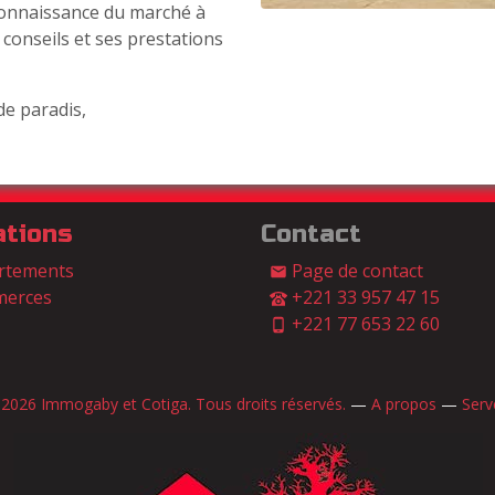
connaissance du marché à
 conseils et ses prestations
de paradis,
ations
Contact
rtements
Page de contact
erces
+221 33 957 47 15
+221 77 653 22 60
2026 Immogaby et Cotiga. Tous droits réservés.
—
A propos
—
Serv