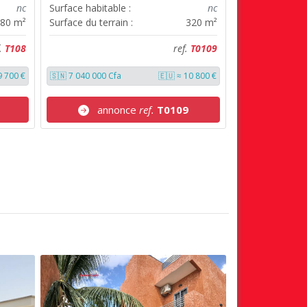
nc
Surface habitable :
nc
80 m²
Surface du terrain :
320 m²
f.
T108
ref.
T0109
9 700 €
🇸🇳 7 040 000 Cfa
🇪🇺 ≈ 10 800 €
annonce
ref.
T0109