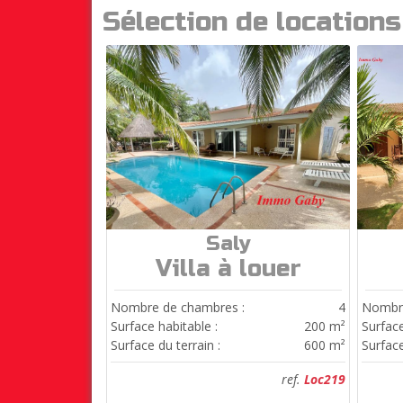
Sélection de location
Saly
ref.
Loc219
Villa à louer
Nombre de chambres :
4
Nombre
Surface habitable :
200 m²
Surface
Surface du terrain :
600 m²
Surface
ref.
Loc219