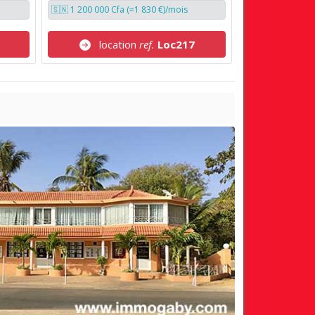
🇸🇳 1 200 000 Cfa (≈1 830 €)/mois
location
ref.
Loc217