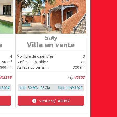
Saly
ref.
V0357
e
Villa en vente
4
Nombre de chambres :
3
190 m²
Surface habitable :
nc
800 m²
Surface du terrain :
300 m²
V0239B
ref.
V0357
8 800 €
🇸🇳 130 863 422 Cfa
🇪🇺 ≈ 199 500 €
vente
ref.
V0357