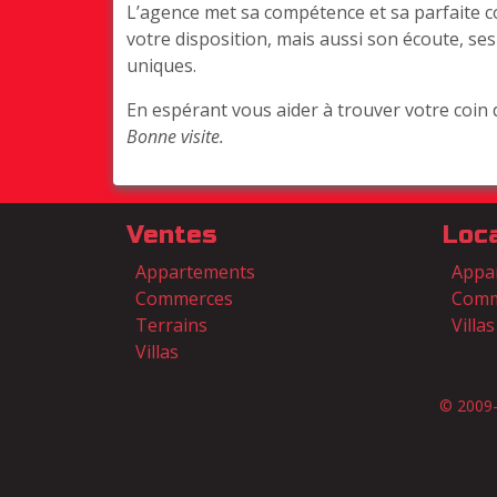
L’agence met sa compétence et sa parfaite 
votre disposition, mais aussi son écoute, ses
uniques.
En espérant vous aider à trouver votre coin 
Bonne visite.
Ventes
Loc
Appartements
Appa
Commerces
Comm
Terrains
Villas
Villas
© 2009-