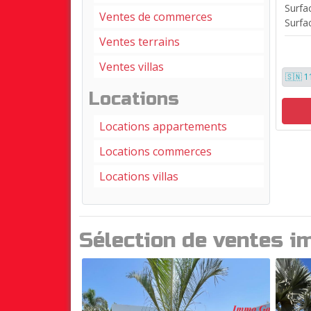
Surfac
Ventes de commerces
Surfac
Ventes terrains
Ventes villas
🇸🇳 1
Locations
Locations appartements
Locations commerces
Locations villas
Sélection de ventes i