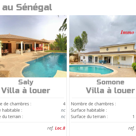
s au Sénégal
Saly
Somone
ref.
Loc.8
ref.
Loc209
Villa à louer
Villa à louer
 de chambres :
4
Nombre de chambres :
 habitable :
nc
Surface habitable :
 du terrain :
nc
Surface du terrain :
1
ref.
Loc.8
ref.