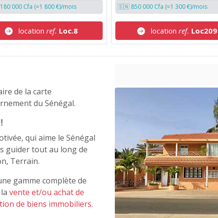
 180 000 Cfa (≈1 800 €)/mois
🇸🇳 850 000 Cfa (≈1 300 €)/mois
location
ref.
Loc.8
location
ref.
Loc209
re de la carte
ernement du Sénégal.
!
tivée, qui aime le Sénégal
s guider tout au long de
n, Terrain.
 une gamme complète de
 la
vente et/ou achat de
tion de biens immobiliers.