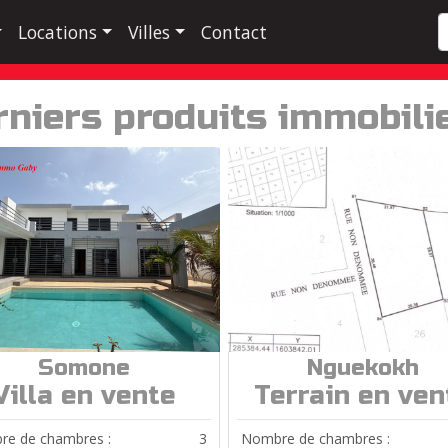
Locations
Villes
Contact
rniers produits immobili
Somone
Nguekokh
ref.
V0682
ref.
T108
Villa en vente
Terrain en ven
e de chambres :
3
Nombre de chambres :