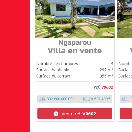
Ngaparou
ref.
V0602
Villa en vente
Nombre de chambres :
4
Nombre
Surface habitable :
292 m²
Surface
Surface du terrain :
956 m²
Surface
ref.
V0602
🇸🇳 332 800 000 Cfa
🇪🇺 ≈ 507 400 €
🇸🇳 1
vente
ref.
V0602