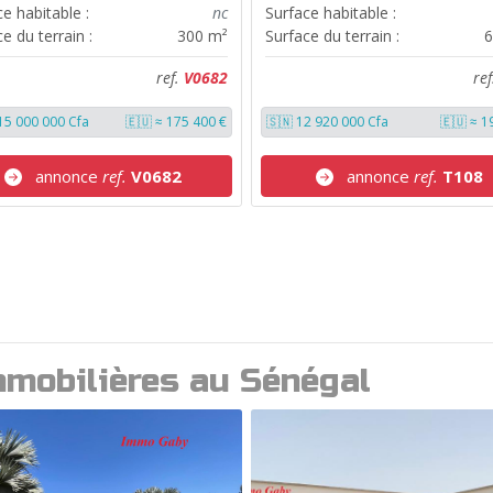
e habitable :
nc
Surface habitable :
e du terrain :
300 m²
Surface du terrain :
6
ref.
V0682
re
15 000 000 Cfa
🇪🇺 ≈ 175 400 €
🇸🇳 12 920 000 Cfa
🇪🇺 ≈ 1
annonce
ref.
V0682
annonce
ref.
T108
mmobilières au Sénégal