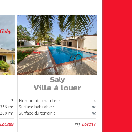
Saly
ref.
Loc217
Villa à louer
3
Nombre de chambres :
4
356 m²
Surface habitable :
nc
 200 m²
Surface du terrain :
nc
Loc209
ref.
Loc217