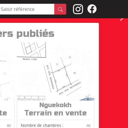
S
ers publiés
Nguekokh
ref.
T0109
te
Terrain en vente
nc
Nombre de chambres :
nc