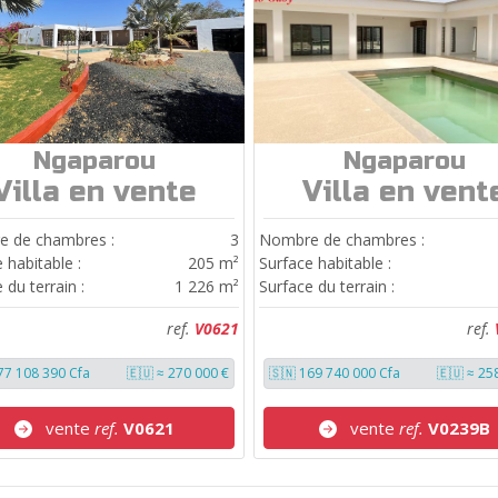
Ngaparou
Ngaparou
ref.
V0621
ref.
V0239B
Villa en vente
Villa en vent
 de chambres :
3
Nombre de chambres :
 habitable :
205 m²
Surface habitable :
 du terrain :
1 226 m²
Surface du terrain :
ref.
V0621
ref.
77 108 390 Cfa
🇪🇺 ≈ 270 000 €
🇸🇳 169 740 000 Cfa
🇪🇺 ≈ 25
vente
ref.
V0621
vente
ref.
V0239B