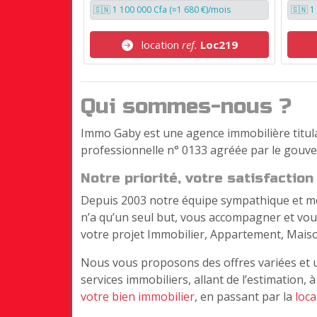
🇸🇳 1 100 000 Cfa (≈1 680 €)/mois
🇸🇳 1
location
ref.
Loc219
Qui sommes-nous ?
Immo Gaby est une agence immobilière titulai
professionnelle n° 0133 agréée par le gouv
Notre priorité, votre satisfaction 
Depuis 2003 notre équipe sympathique et mo
n’a qu’un seul but, vous accompagner et vou
votre projet Immobilier, Appartement, Maiso
Nous vous proposons des offres variées et
services immobiliers, allant de l’estimation, à
votre bien immobilier
, en passant par la
loca