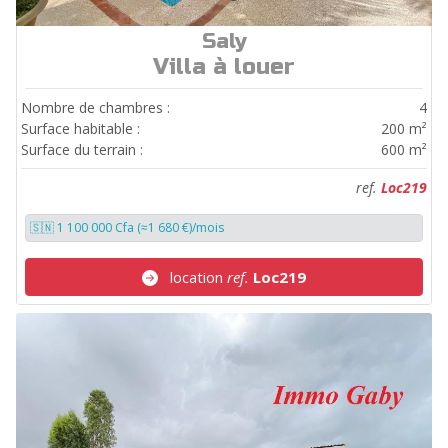
Saly
ref.
Loc219
Villa à louer
Nombre de chambres :
4
Surface habitable :
200 m²
Surface du terrain :
600 m²
ref.
Loc219
🇸🇳 1 100 000 Cfa (≈1 680 €)/mois
location
ref.
Loc219