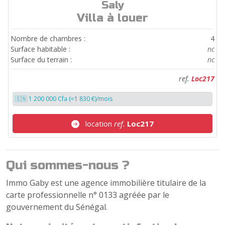
Saly
ref.
Loc217
Villa à louer
Nombre de chambres :
4
Surface habitable :
nc
Surface du terrain :
nc
ref.
Loc217
🇸🇳 1 200 000 Cfa (≈1 830 €)/mois
location
ref.
Loc217
Qui sommes-nous ?
Immo Gaby est une agence immobilière titulaire de la
carte professionnelle n° 0133 agréée par le
gouvernement du Sénégal.