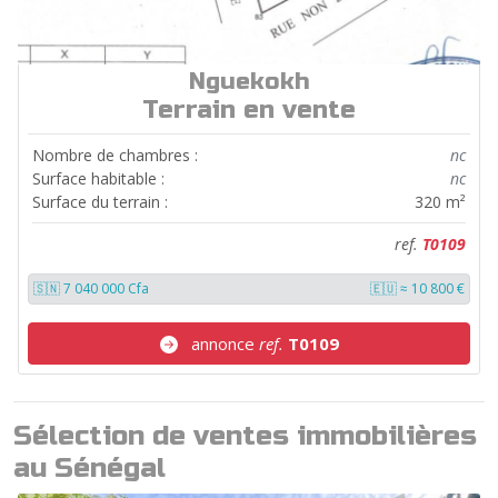
Nguekokh
ref.
T0109
Terrain en vente
Nombre de chambres :
nc
Surface habitable :
nc
Surface du terrain :
320 m²
ref.
T0109
🇸🇳 7 040 000 Cfa
🇪🇺 ≈ 10 800 €
annonce
ref.
T0109
Sélection de ventes immobilières
au Sénégal