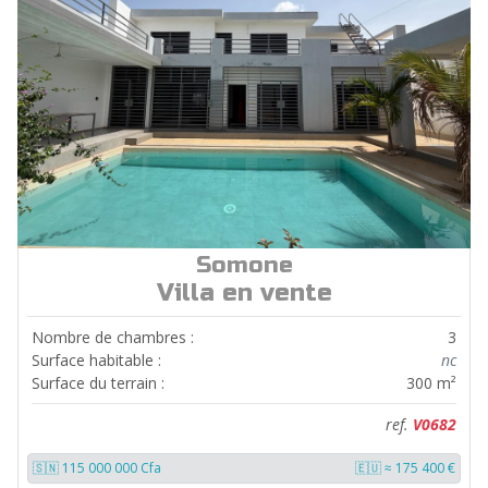
Somone
ref.
V0682
Villa en vente
Nombre de chambres :
3
Surface habitable :
nc
Surface du terrain :
300 m²
ref.
V0682
🇸🇳 115 000 000 Cfa
🇪🇺 ≈ 175 400 €