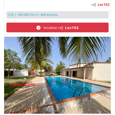
ref.
Loc102
🇸🇳 1 180 000 Cfa (≈1 800 €)/mois
location
ref.
Loc102