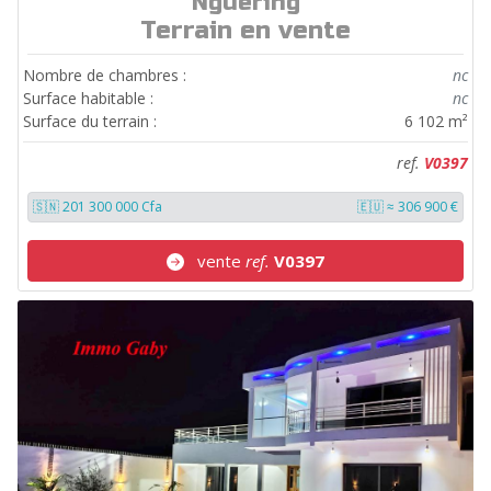
Nguering
ref.
V0397
Terrain en vente
Nombre de chambres :
nc
Surface habitable :
nc
Surface du terrain :
6 102 m²
ref.
V0397
🇸🇳 201 300 000 Cfa
🇪🇺 ≈ 306 900 €
vente
ref.
V0397