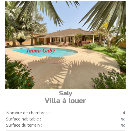
Saly
ref.
Loc102
Villa à louer
Nombre de chambres :
4
Surface habitable :
nc
Surface du terrain :
nc