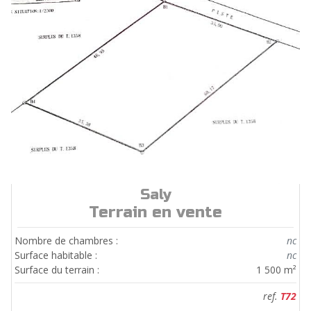
Saly
ref.
T72
Terrain en vente
Nombre de chambres :
nc
Surface habitable :
nc
Surface du terrain :
1 500 m²
ref.
T72