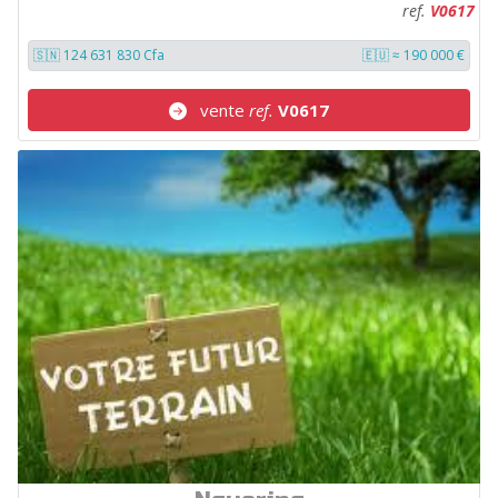
ref.
V0617
🇸🇳 124 631 830 Cfa
🇪🇺 ≈ 190 000 €
vente
ref.
V0617