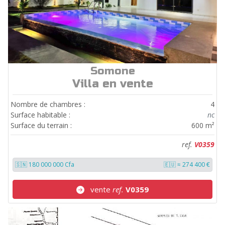
Somone
ref.
V0359
Villa en vente
Nombre de chambres :
4
Surface habitable :
nc
Surface du terrain :
600 m²
ref.
V0359
🇸🇳 180 000 000 Cfa
🇪🇺 ≈ 274 400 €
vente
ref.
V0359