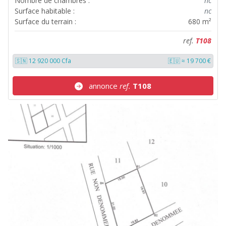
Nombre de chambres :
nc
Surface habitable :
nc
Surface du terrain :
680 m²
ref.
T108
🇸🇳 12 920 000 Cfa
🇪🇺 ≈ 19 700 €
annonce
ref.
T108