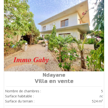
Ndayane
ref.
V0617
Villa en vente
Nombre de chambres :
5
Surface habitable :
nc
Surface du terrain :
524 m²