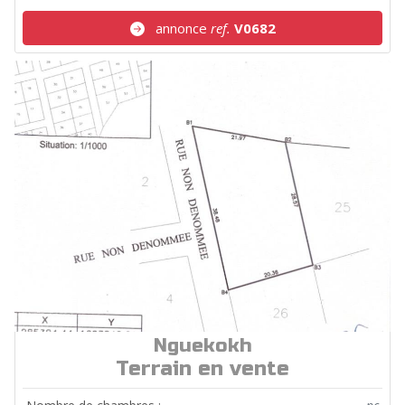
annonce
ref.
V0682
Nguekokh
ref.
T108
Terrain en vente