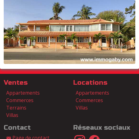
Ventes
Locations
Appartements
Appartements
Commerces
Commerces
Terrains
Villas
Villas
Contact
Réseaux sociaux
Page de contact