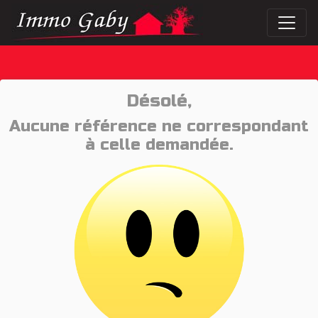
Désolé,
Aucune référence ne correspondant
à celle demandée.