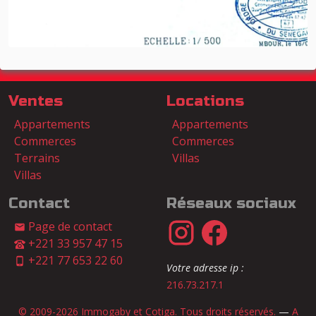
Ventes
Locations
Appartements
Appartements
Commerces
Commerces
Terrains
Villas
Villas
Contact
Réseaux sociaux
Page de contact
+221 33 957 47 15
+221 77 653 22 60
Votre adresse ip :
216.73.217.1
© 2009-2026 Immogaby et Cotiga. Tous droits réservés.
—
A