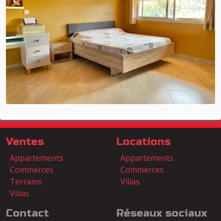
Ventes
Locations
Appartements
Appartements
Commerces
Commerces
Terrains
Villas
Villas
Contact
Réseaux sociaux