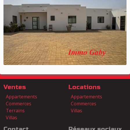
Ventes
Locations
Appartements
Appartements
Commerces
Commerces
Terrains
Villas
Villas
Contact
Réseaux sociaux