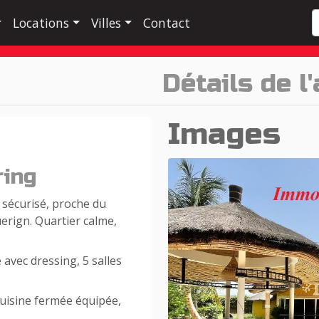
Locations
Villes
Contact
Détails de l
Images
ring
 sécurisé, proche du
rign. Quartier calme,
 avec dressing, 5 salles
cuisine fermée équipée,