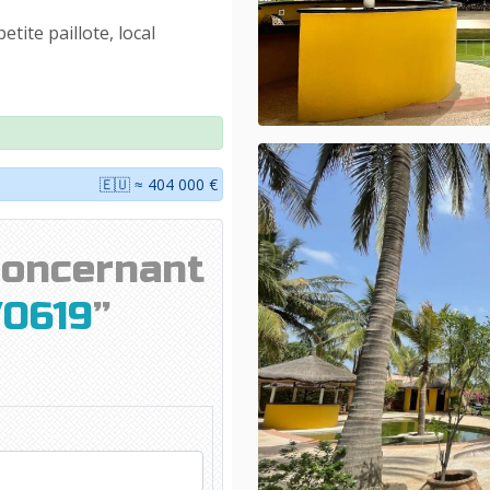
etite paillote, local
🇪🇺 ≈ 404 000 €
concernant
0619
”