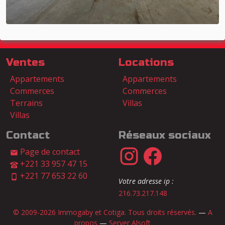
Ventes
Locations
Appartements
Appartements
Commerces
Commerces
Terrains
Villas
Villas
Contact
Réseaux sociaux
Page de contact
+221 33 957 47 15
+221 77 653 22 60
Votre adresse ip :
216.73.217.148
© 2009-2026 Immogaby et Cotiga. Tous droits réservés.
—
A
propos
—
Server Alsoft