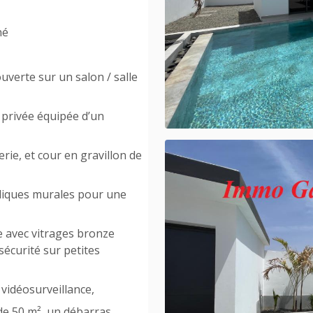
nné
verte sur un salon / salle
 privée équipée d’un
rie, et cour en gravillon de
ppliques murales pour une
e avec vitrages bronze
sécurité sur petites
vidéosurveillance,
de 50 m², un débarras