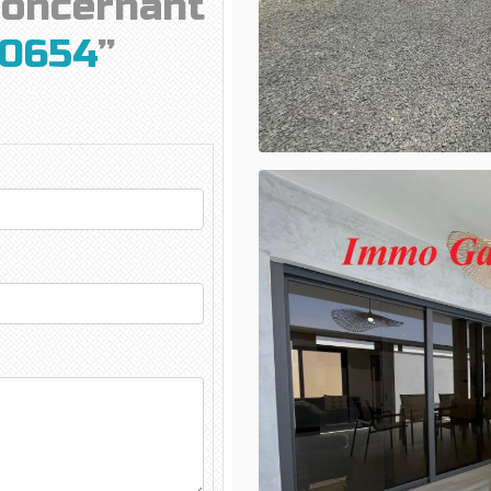
concernant
0654
”