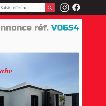
'annonce réf.
V0654