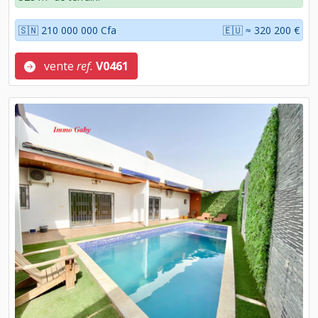
🇸🇳 210 000 000 Cfa
🇪🇺 ≈ 320 200 €
vente
ref.
V0461