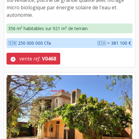
surveillance, piscine de grande qualité avec filtrage
micro biologique par énergie solaire de l'eau et
autonomie.
356 m² habitables sur 921 m² de terrain.
🇸🇳 250 000 000 Cfa
🇪🇺 ≈ 381 100 €
vente
ref.
V0468