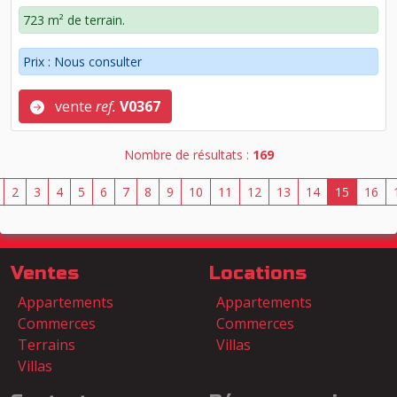
723 m² de terrain.
Prix : Nous consulter
vente
ref.
V0367
Nombre de résultats :
169
2
3
4
5
6
7
8
9
10
11
12
13
14
15
16
Ventes
Locations
Appartements
Appartements
Commerces
Commerces
Terrains
Villas
Villas