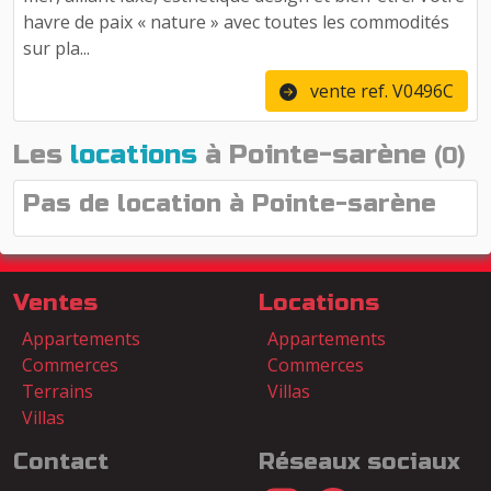
havre de paix « nature » avec toutes les commodités
sur pla...
vente ref. V0496C
Les
locations
à Pointe-sarène
(0)
Pas de location à Pointe-sarène
Ventes
Locations
Appartements
Appartements
Commerces
Commerces
Terrains
Villas
Villas
Contact
Réseaux sociaux