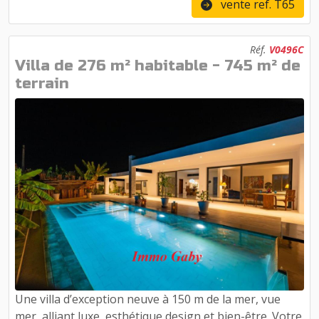
vente ref. T65
Réf.
V0496C
Villa de 276 m² habitable - 745 m² de
terrain
Une villa d’exception neuve à 150 m de la mer, vue
mer, alliant luxe, esthétique design et bien-être. Votre