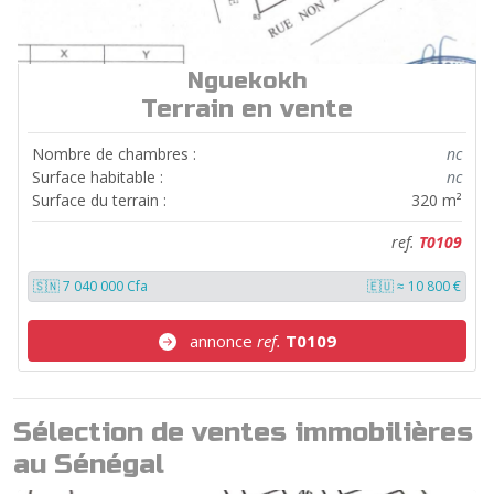
Nguekokh
ref.
T0109
Terrain en vente
Nombre de chambres :
nc
Surface habitable :
nc
Surface du terrain :
320 m²
ref.
T0109
🇸🇳 7 040 000 Cfa
🇪🇺 ≈ 10 800 €
annonce
ref.
T0109
Sélection de ventes immobilières
au Sénégal