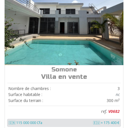
Somone
ref.
V0682
Villa en vente
Nombre de chambres :
3
Surface habitable :
nc
Surface du terrain :
300 m²
ref.
V0682
🇸🇳 115 000 000 Cfa
🇪🇺 ≈ 175 400 €