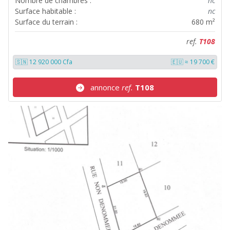
Nombre de chambres :
nc
Surface habitable :
nc
Surface du terrain :
680 m²
ref.
T108
🇸🇳 12 920 000 Cfa
🇪🇺 ≈ 19 700 €
annonce
ref.
T108