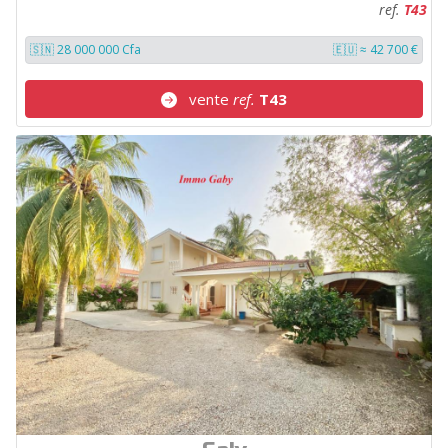
ref.
T43
🇸🇳 28 000 000 Cfa
🇪🇺 ≈ 42 700 €
vente
ref.
T43