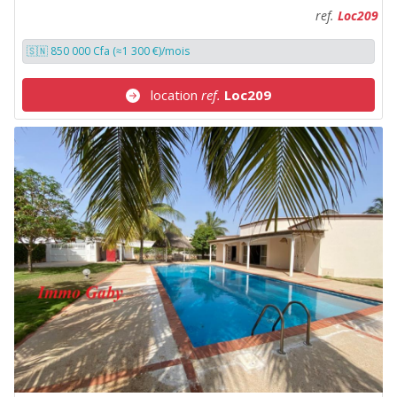
ref.
Loc209
🇸🇳 850 000 Cfa (≈1 300 €)/mois
location
ref.
Loc209