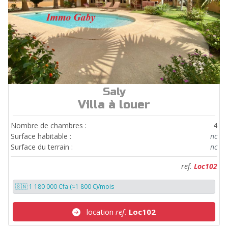
Saly
ref.
Loc102
Villa à louer
Nombre de chambres :
4
Surface habitable :
nc
Surface du terrain :
nc
ref.
Loc102
🇸🇳 1 180 000 Cfa (≈1 800 €)/mois
location
ref.
Loc102