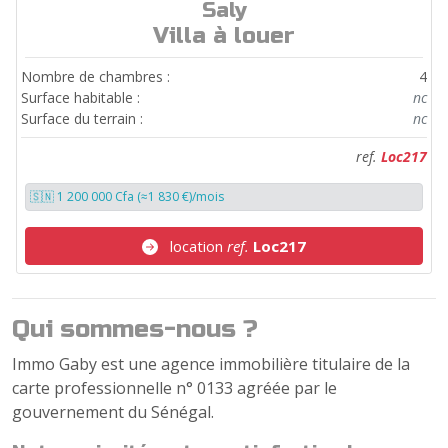
Saly
ref.
Loc217
Villa à louer
Nombre de chambres :
4
Surface habitable :
nc
Surface du terrain :
nc
ref.
Loc217
🇸🇳 1 200 000 Cfa (≈1 830 €)/mois
location
ref.
Loc217
Qui sommes-nous ?
Immo Gaby est une agence immobilière titulaire de la
carte professionnelle n° 0133 agréée par le
gouvernement du Sénégal.