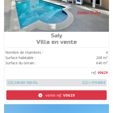
Saly
ref.
V0629
Villa en vente
Nombre de chambres :
4
Surface habitable :
208 m²
Surface du terrain :
640 m²
ref.
V0629
🇸🇳 249 001 300 Cfa
🇪🇺 ≈ 379 600 €
vente
ref.
V0629