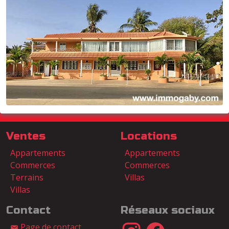
Ventes
Locations
Appartements
Appartements
Commerces
Commerces
Terrains
Villas
Villas
Contact
Réseaux sociaux
Page de contact