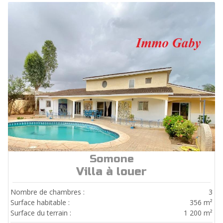
Somone
ref.
Loc209
Villa à louer
Nombre de chambres :
3
Surface habitable :
356 m²
Surface du terrain :
1 200 m²