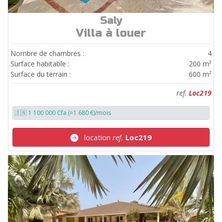
Saly
ref.
Loc219
Villa à louer
Nombre de chambres :
4
Surface habitable :
200 m²
Surface du terrain :
600 m²
ref.
Loc219
🇸🇳 1 100 000 Cfa (≈1 680 €)/mois
location
ref.
Loc219