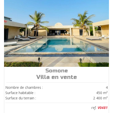
Somone
ref.
V0481
Villa en vente
Nombre de chambres :
4
Surface habitable :
450 m²
Surface du terrain :
2 400 m²
ref.
V0481