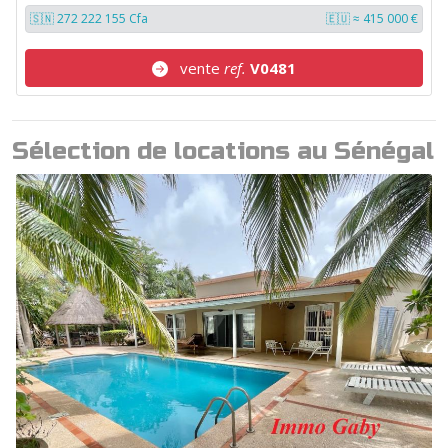
🇸🇳 272 222 155 Cfa
🇪🇺 ≈ 415 000 €
vente
ref.
V0481
Sélection de locations au Sénégal