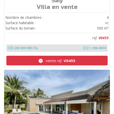
Saly
ref.
V0455
Villa en vente
Nombre de chambres :
4
Surface habitable :
nc
Surface du terrain :
500 m²
ref.
V0455
🇸🇳 260 000 000 Cfa
🇪🇺 ≈ 396 400 €
vente
ref.
V0455