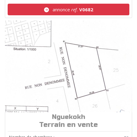
annonce
ref.
V0682
Nguekokh
ref.
T108
Terrain en vente